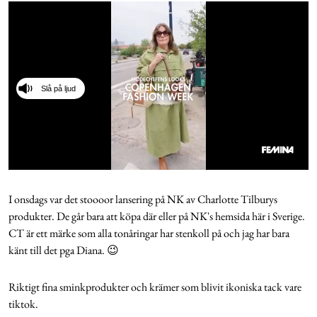
Cookies
Hantera Preferenser
Slå på ljud
Integritetspolicy
Alla Ämnen
0
seconds
of
I onsdags var det stoooor lansering på NK av Charlotte Tilburys
33
produkter. De går bara att köpa där eller på NK's hemsida här i Sverige.
seconds
CT är ett märke som alla tonåringar har stenkoll på och jag har bara
känt till det pga Diana. 😉
Riktigt fina sminkprodukter och krämer som blivit ikoniska tack vare
tiktok.