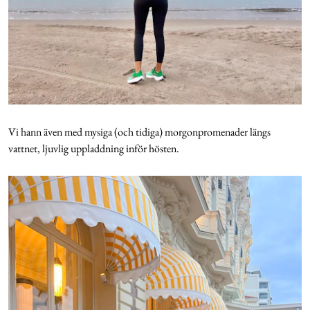
Vi hann även med mysiga (och tidiga) morgonpromenader längs
vattnet, ljuvlig uppladdning inför hösten.