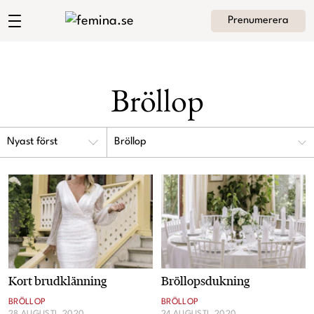
Prenumerera
Andrea Brodins blogg
Meny
Mode
Bröllop
Skönhet
Hem
Arkiv
Bröllop
Kultur
Om Andrea
Kontakt
Kategorier
Krönikor
Livsstil
Kort brudklänning
Bröllopsdukning
Intervjuer
BRÖLLOP
BRÖLLOP