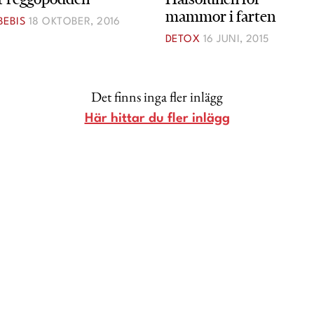
mammor i farten
Lina Andersson
BEBIS
18 OKTOBER, 2016
DETOX
16 JUNI, 2015
Christin Clausen Bruun
Anna María Larsson
Emma Danielsson
Det finns inga fler inlägg
Shoka Åhrman
Här hittar du fler inlägg
Diana “Diadonna” Dontsova
Ann Söderlund
Annika Leone