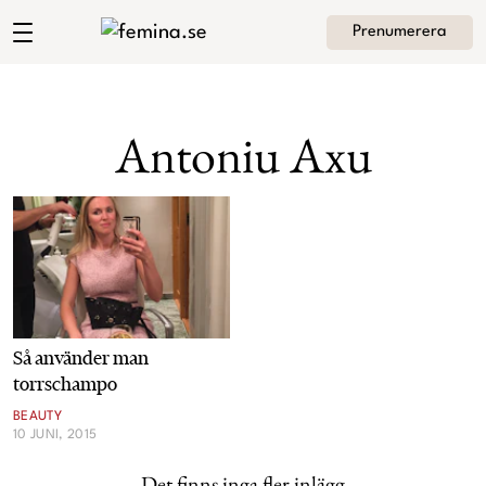
Prenumerera
Andrea Brodins blogg
Meny
Mode
Antoniu Axu
Skönhet
Hem
Arkiv
Kultur
Om Andrea
Kontakt
Kategorier
Krönikor
Så använder man
Livsstil
torrschampo
BEAUTY
Intervjuer
10 JUNI, 2015
Det finns inga fler inlägg