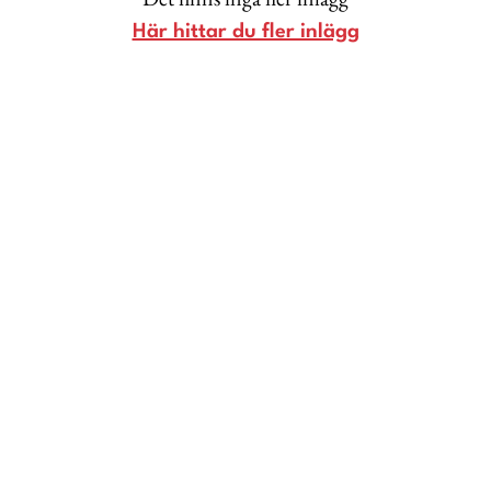
Livsberättelser
Här hittar du fler inlägg
Privatekonomi
Hälsa
Femina TV
Bloggar
Kontakt
Om Femina
Nyhetsbrev