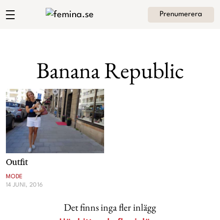
Prenumerera
Andrea Brodins blogg
Meny
Mode
Banana Republic
Skönhet
Hem
Arkiv
Kultur
Om Andrea
Kontakt
Kategorier
Krönikor
Outfit
Livsstil
MODE
14 JUNI, 2016
Intervjuer
Det finns inga fler inlägg