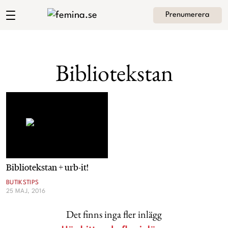
Prenumerera
Andrea Brodins blogg
Meny
Mode
Bibliotekstan
Skönhet
Hem
Arkiv
Kultur
Om Andrea
Kontakt
Kategorier
Krönikor
Bibliotekstan + urb-it!
Livsstil
BUTIKSTIPS
25 MAJ, 2016
Intervjuer
Det finns inga fler inlägg