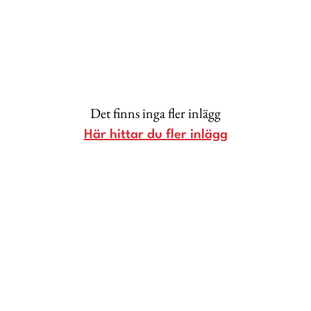
Lina Andersson
Christin Clausen Bruun
Anna María Larsson
Emma Danielsson
Det finns inga fler inlägg
Shoka Åhrman
Här hittar du fler inlägg
Diana “Diadonna” Dontsova
Ann Söderlund
Annika Leone