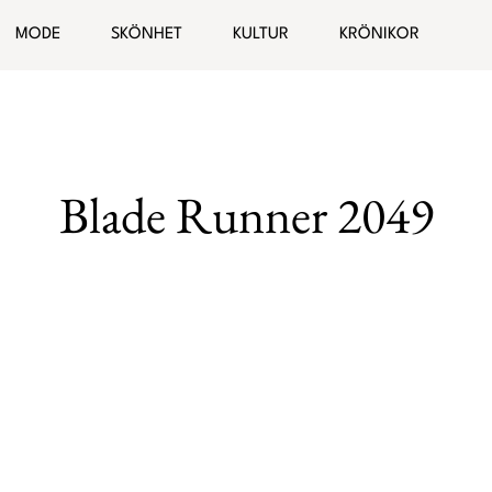
ogg
MODE
SKÖNHET
KULTUR
KRÖNIKOR
Hälsa
Bloggar
elationer
Malin Wollin
Blade Runner 2049
Sofia “PT-Fia” Ståhl
Femina TV
Elin Rantatalo
Bianca Kronlöf
Fi Lindfors
Sanna Lundell
Johanna Lind Bagge
Ulrika “Colorelle” Andåker
Maud Onnermark