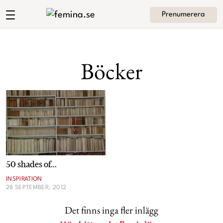
Prenumerera
Andrea Brodins blogg
Meny
Mode
Böcker
Skönhet
Hem
Arkiv
Kultur
Om Andrea
Kontakt
Kategorier
Krönikor
50 shades of...
Livsstil
INSPIRATION
28 SEPTEMBER, 2012
Intervjuer
Det finns inga fler inlägg