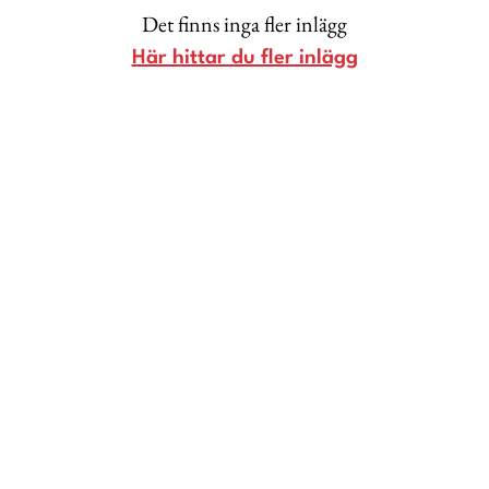
Livsberättelser
Det finns inga fler inlägg
Här hittar du fler inlägg
Privatekonomi
Hälsa
Femina TV
Bloggar
Kontakt
Om Femina
Nyhetsbrev