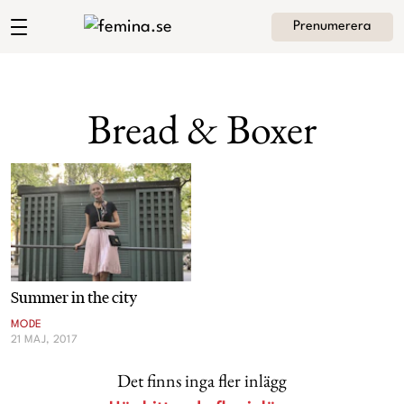
Prenumerera
Andrea Brodins blogg
Meny
Mode
Bread & Boxer
Skönhet
Hem
Arkiv
Kultur
Om Andrea
Kontakt
Kategorier
Krönikor
Summer in the city
Livsstil
MODE
21 MAJ, 2017
Intervjuer
Det finns inga fler inlägg