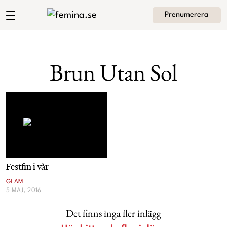
Prenumerera
Andrea Brodins blogg
Meny
Mode
Brun Utan Sol
Skönhet
Hem
Arkiv
Kultur
Om Andrea
Kontakt
Kategorier
Krönikor
Festfin i vår
Livsstil
GLAM
5 MAJ, 2016
Intervjuer
Det finns inga fler inlägg