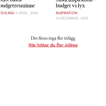
budget vs lyx
budgetresminne
Lina Andersson
INSPIRATION
TÄVLING
5 APRIL, 2016
Christin Clausen Bruun
13 DECEMBER, 2015
Anna María Larsson
Emma Danielsson
Det finns inga fler inlägg
Shoka Åhrman
Här hittar du fler inlägg
Diana “Diadonna” Dontsova
Ann Söderlund
Annika Leone