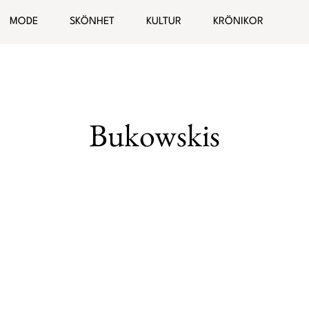
ogg
MODE
SKÖNHET
KULTUR
KRÖNIKOR
Hälsa
Bloggar
elationer
Malin Wollin
Bukowskis
Sofia “PT-Fia” Ståhl
Femina TV
Elin Rantatalo
Bianca Kronlöf
Fi Lindfors
Sanna Lundell
Johanna Lind Bagge
Ulrika “Colorelle” Andåker
Maud Onnermark