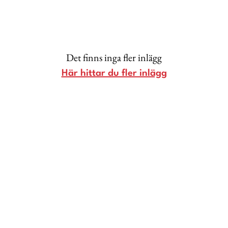
Lina Andersson
Christin Clausen Bruun
Anna María Larsson
Det finns inga fler inlägg
Emma Danielsson
Här hittar du fler inlägg
Shoka Åhrman
Diana “Diadonna” Dontsova
Ann Söderlund
Annika Leone