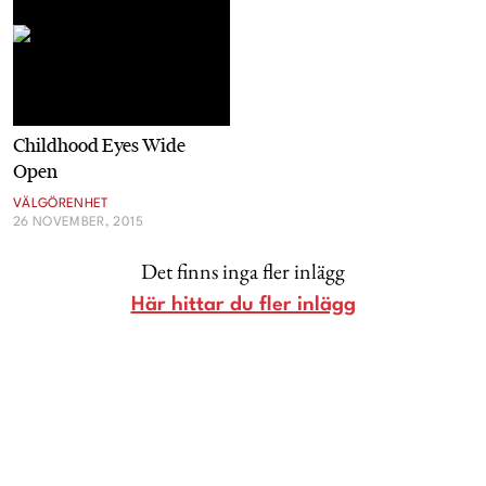
Livsberättelser
Privatekonomi
Childhood Eyes Wide
Hälsa
Open
VÄLGÖRENHET
Femina TV
26 NOVEMBER, 2015
Det finns inga fler inlägg
Bloggar
Här hittar du fler inlägg
Kontakt
Om Femina
Nyhetsbrev