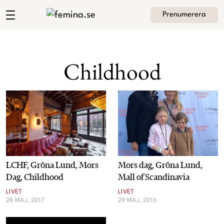
Prenumerera
Andrea Brodins blogg
Meny
Mode
Childhood
Skönhet
Hem
Arkiv
Kultur
Om Andrea
Kontakt
Kategorier
Krönikor
LCHF, Gröna Lund, Mors
Mors dag, Gröna Lund,
Livsstil
Dag, Childhood
Mall of Scandinavia
LIVET
LIVET
Intervjuer
28 MAJ, 2017
29 MAJ, 2016