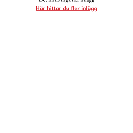
Livsberättelser
Här hittar du fler inlägg
Privatekonomi
Hälsa
Femina TV
Bloggar
Kontakt
Om Femina
Nyhetsbrev