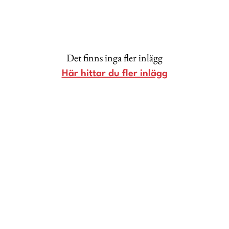
Lina Andersson
Christin Clausen Bruun
Anna María Larsson
Det finns inga fler inlägg
Emma Danielsson
Här hittar du fler inlägg
Shoka Åhrman
Diana “Diadonna” Dontsova
Ann Söderlund
Annika Leone