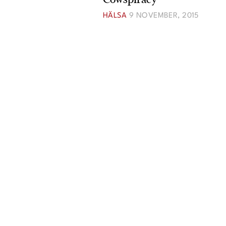
Krönikor
HÄLSA
9 NOVEMBER, 2015
Livsstil
Inredning
Mat & Dryck
Resor
Intervjuer
Livsberättelser
Privatekonomi