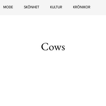
ogg
MODE
SKÖNHET
KULTUR
KRÖNIKOR
Hälsa
Bloggar
elationer
Malin Wollin
Cows
Sofia “PT-Fia” Ståhl
Femina TV
Elin Rantatalo
Bianca Kronlöf
Fi Lindfors
Sanna Lundell
Johanna Lind Bagge
Ulrika “Colorelle” Andåker
Maud Onnermark