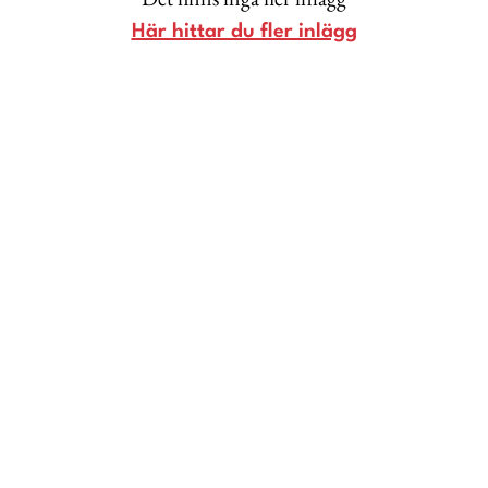
Livsberättelser
Här hittar du fler inlägg
Privatekonomi
Hälsa
Femina TV
Bloggar
Kontakt
Om Femina
Nyhetsbrev