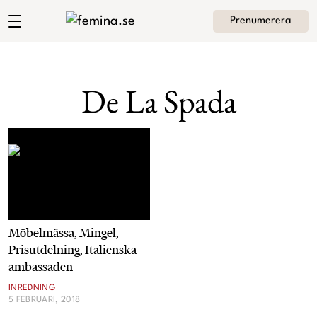
Prenumerera
Andrea Brodins blogg
Meny
Mode
De La Spada
Skönhet
Hem
Arkiv
Kultur
Om Andrea
Kontakt
Kategorier
Krönikor
Möbelmässa, Mingel,
Livsstil
Prisutdelning, Italienska
ambassaden
Intervjuer
INREDNING
5 FEBRUARI, 2018