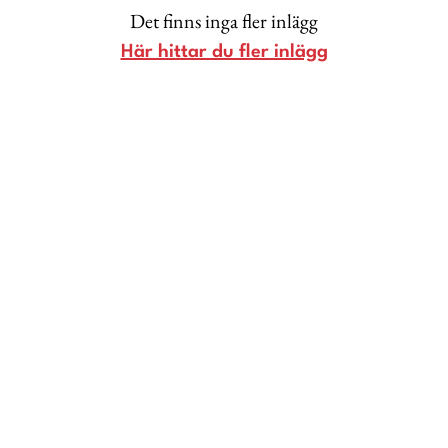
Livsberättelser
Det finns inga fler inlägg
Här hittar du fler inlägg
Privatekonomi
Hälsa
Femina TV
Bloggar
Kontakt
Om Femina
Nyhetsbrev