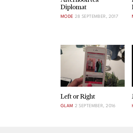
Krönikor
Diplomat
Livsstil
MODE
28 SEPTEMBER, 2017
Inredning
Mat & Dryck
Resor
Intervjuer
Livsberättelser
Privatekonomi
Left or Right
GLAM
2 SEPTEMBER, 2016