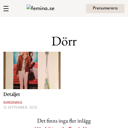
Prenumerera
Andrea Brodins blogg
Meny
Mode
Dörr
Skönhet
Hem
Arkiv
Kultur
Om Andrea
Kontakt
Kategorier
Krönikor
Detaljer
Livsstil
INREDNING
12 SEPTEMBER, 2012
Intervjuer
Det finns inga fler inlägg