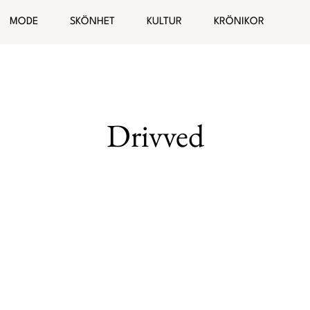
ogg
MODE
SKÖNHET
KULTUR
KRÖNIKOR
Hälsa
Bloggar
elationer
Malin Wollin
Drivved
Sofia “PT-Fia” Ståhl
Femina TV
Elin Rantatalo
Bianca Kronlöf
Fi Lindfors
Sanna Lundell
Johanna Lind Bagge
Ulrika “Colorelle” Andåker
Maud Onnermark