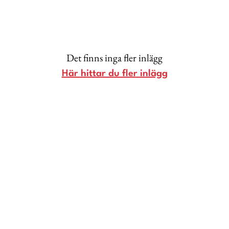
Lina Andersson
Christin Clausen Bruun
Anna María Larsson
Det finns inga fler inlägg
Emma Danielsson
Här hittar du fler inlägg
Shoka Åhrman
Diana “Diadonna” Dontsova
Ann Söderlund
Annika Leone