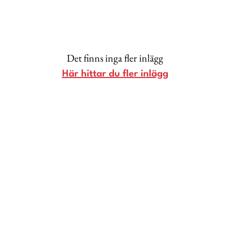
Lina Andersson
Christin Clausen Bruun
Anna María Larsson
Det finns inga fler inlägg
Emma Danielsson
Här hittar du fler inlägg
Shoka Åhrman
Diana “Diadonna” Dontsova
Ann Söderlund
Annika Leone