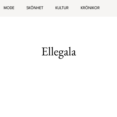
ogg
MODE
SKÖNHET
KULTUR
KRÖNIKOR
Hälsa
Bloggar
elationer
Malin Wollin
Ellegala
Sofia “PT-Fia” Ståhl
Femina TV
Elin Rantatalo
Bianca Kronlöf
Fi Lindfors
Sanna Lundell
Johanna Lind Bagge
Ulrika “Colorelle” Andåker
Maud Onnermark