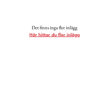
Lina Andersson
Christin Clausen Bruun
Anna María Larsson
Det finns inga fler inlägg
Emma Danielsson
Här hittar du fler inlägg
Shoka Åhrman
Diana “Diadonna” Dontsova
Ann Söderlund
Annika Leone