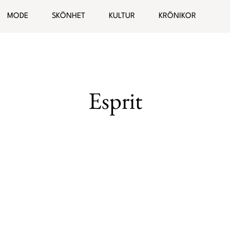
ogg
MODE
SKÖNHET
KULTUR
KRÖNIKOR
Hälsa
Bloggar
elationer
Malin Wollin
Esprit
Sofia “PT-Fia” Ståhl
Femina TV
Elin Rantatalo
Bianca Kronlöf
Fi Lindfors
Sanna Lundell
Johanna Lind Bagge
Ulrika “Colorelle” Andåker
Maud Onnermark