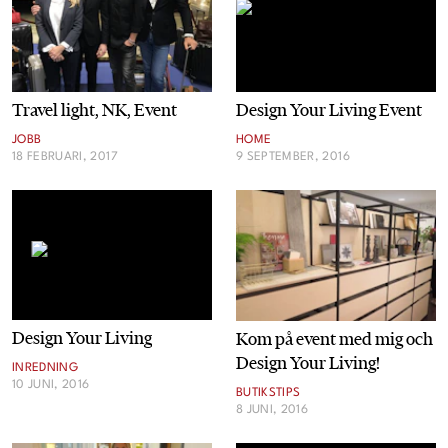
Livsberättelser
Privatekonomi
Design Your Living Event
Travel light, NK, Event
Hälsa
HOME
JOBB
9 SEPTEMBER, 2016
18 FEBRUARI, 2017
Femina TV
Bloggar
Kontakt
Design Your Living
Kom på event med mig och
Design Your Living!
Om Femina
INREDNING
10 JUNI, 2016
BUTIKSTIPS
8 JUNI, 2016
Nyhetsbrev