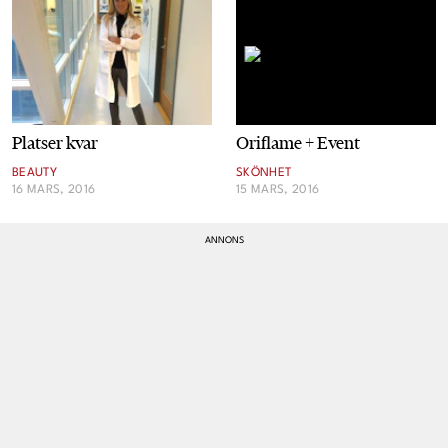
Cookies
Hantera Preferenser
Oriflame + Event
Platser kvar
Integritetspolicy
SKÖNHET
BEAUTY
15 MARS, 2016
16 MARS, 2016
Alla Ämnen