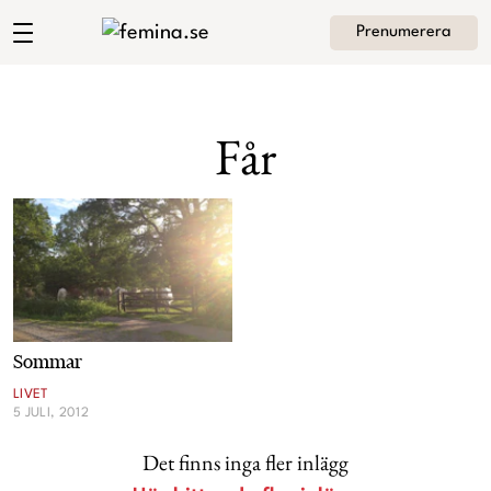
Prenumerera
Andrea Brodins blogg
Meny
Mode
Får
Skönhet
Hem
Arkiv
Kultur
Om Andrea
Kontakt
Kategorier
Krönikor
Sommar
Livsstil
LIVET
5 JULI, 2012
Intervjuer
Det finns inga fler inlägg