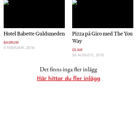
Livsberättelser
Privatekonomi
Hotel Babette Guldsmeden
Pizza på Giro med The You
Way
Hälsa
BADRUM
5 FEBRUARI, 2016
GLAM
26 AUGUSTI, 2015
Femina TV
Det finns inga fler inlägg
Bloggar
Här hittar du fler inlägg
Kontakt
Om Femina
Nyhetsbrev