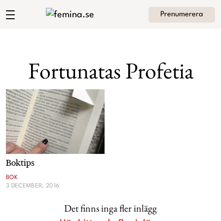
Prenumerera
Andrea Brodins blogg
Meny
Mode
Fortunatas Profetia
Skönhet
Hem
Arkiv
Kultur
Om Andrea
Kontakt
Kategorier
Krönikor
Boktips
Livsstil
BOK
3 DECEMBER, 2016
Intervjuer
Det finns inga fler inlägg