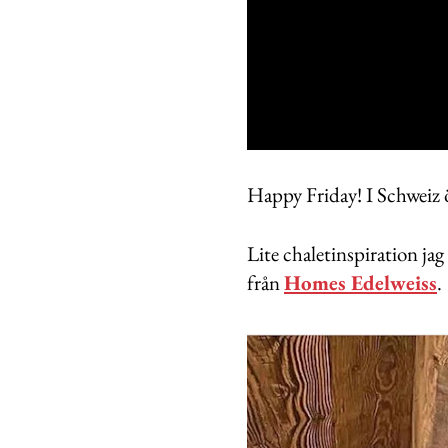
0
seconds
of
Happy Friday! I Schweiz ö
33
seconds
Volume
0%
Lite chaletinspiration ja
från
Homes Edelweiss
.