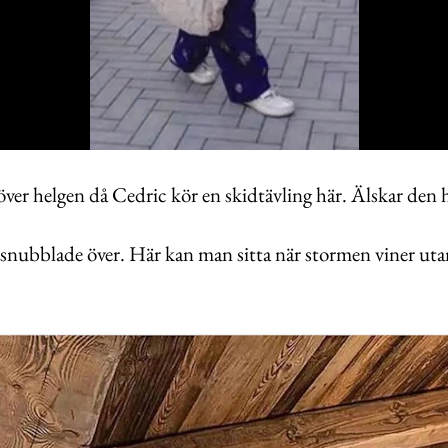
ver helgen då Cedric kör en skidtävling här. Älskar den hä
g snubblade över. Här kan man sitta när stormen viner ut