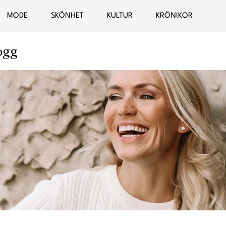
MODE
SKÖNHET
KULTUR
KRÖNIKOR
ogg
Hälsa
Bloggar
elationer
Malin Wollin
Sofia “PT-Fia” Ståhl
Femina TV
Elin Rantatalo
Bianca Kronlöf
Fi Lindfors
Sanna Lundell
Johanna Lind Bagge
Ulrika “Colorelle” Andåker
Maud Onnermark