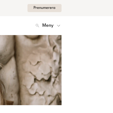
Prenumerera
Meny
Kontakt
Om Femina
Nyhetsbrev
Cookies
Hantera Preferenser
Integritetspolicy
Alla Ämnen