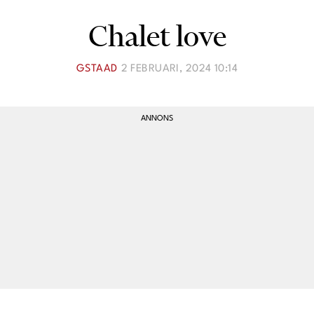
Lina Andersson
Chalet love
Christin Clausen Bruun
Anna María Larsson
GSTAAD
2 FEBRUARI, 2024 10:14
Emma Danielsson
Shoka Åhrman
Diana “Diadonna” Dontsova
Ann Söderlund
Annika Leone