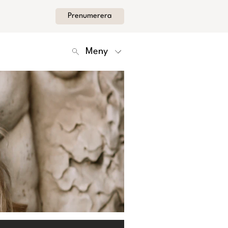
Prenumerera
Meny
Kontakt
Om Femina
Nyhetsbrev
Cookies
Hantera Preferenser
Integritetspolicy
Alla Ämnen