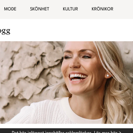
MODE
SKÖNHET
KULTUR
KRÖNIKOR
ogg
Hälsa
Bloggar
elationer
Malin Wollin
Sofia “PT-Fia” Ståhl
Femina TV
Elin Rantatalo
Bianca Kronlöf
Fi Lindfors
Sanna Lundell
Johanna Lind Bagge
Ulrika “Colorelle” Andåker
Maud Onnermark