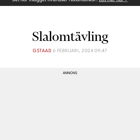
Det här inlägget innehåller reklamlänkar.
Läs mer här >
Lina Andersson
Christin Clausen Bruun
Anna María Larsson
Slalomtävling
Emma Danielsson
GSTAAD
6 FEBRUARI, 2024 09:47
Shoka Åhrman
Diana “Diadonna” Dontsova
Ann Söderlund
Annika Leone