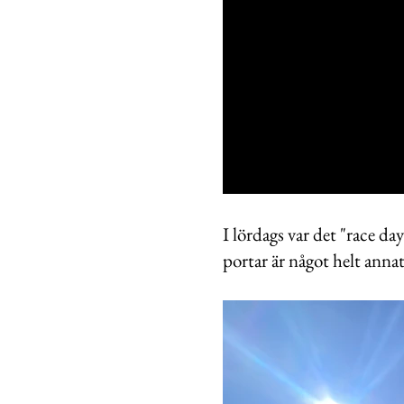
0
seconds
of
I lördags var det "race da
27
portar är något helt anna
seconds
Volume
0%