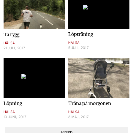
Löpträning
Ta rygg
HÄLSA
HÄLSA
5 JULI, 2017
21 JULI, 2017
Löpning
Träna på morgonen
HÄLSA
HÄLSA
10 JUNI, 2017
6 MAJ, 2017