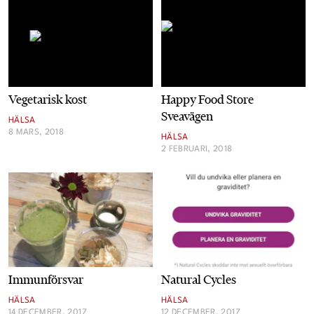
Vegetarisk kost
Happy Food Store
Sveavägen
HÄLSA
8 MARS, 2018
HÄLSA
2 FEBRUARI, 2018
Immunförsvar
Natural Cycles
HÄLSA
HÄLSA
14 DECEMBER, 2017
12 DECEMBER, 2017