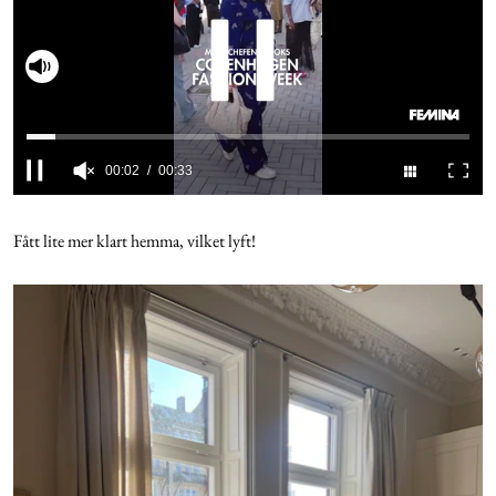
Cookies
Slå på ljud
Hantera Preferenser
Integritetspolicy
0
seconds
of
Fått lite mer klart hemma, vilket lyft!
Alla Ämnen
33
seconds