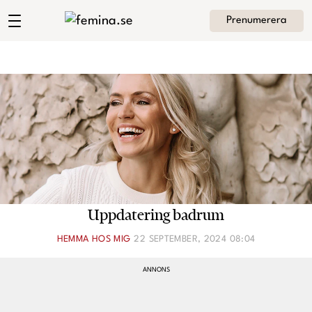
Prenumerera
Andrea Brodins blogg
Meny
Mode
Skönhet
Hem
Arkiv
Kultur
Om Andrea
Kontakt
Kategorier
Krönikor
Uppdatering badrum
Livsstil
HEMMA HOS MIG
22 SEPTEMBER, 2024 08:04
Intervjuer