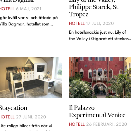
Philippe Starck, St
Lina Andersson
HOTELL
6 MAJ, 2021
Tropez
Igår kväll var vi och tittade på
Christin Clausen Bruun
HOTELL
17 JULI, 2020
Villa Dagmar, hotellet som
Anna María Larsson
öppnar på Nybrogatan idag. SÅ
En hotellsnackis just nu, Lily of
t. Historien bakom namnet
Emma Danielsson
the Valley i Gigarot ett stenkast
och temat för
från St Tropez. Jag har inte
Shoka Åhrman
inredning/mat/atmosfär är
varit där men i
charmig. Från deras sajt:
Diana “Diadonna” Dontsova
inredningssvängen är det det
Inspirationskä
här alla pratar om just nu. Inret
Ann Söderlund
av Philippe Starck och
Annika Leone
Staycation
Il Palazzo
Experimental Venice
HOTELL
27 JUNI, 2020
HOTELL
26 FEBRUARI, 2020
Lite roliga bilder från när vi