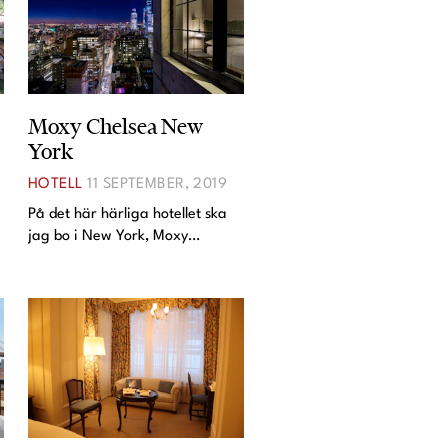
Moxy Chelsea New
York
HOTELL
11 SEPTEMBER, 2019
På det här härliga hotellet ska
jag bo i New York, Moxy
l
Chelsea. Fick tips av min granne
här på Lidingö om det här
hotellet och tänkte - jag testar.
🙂 Det är ju lite inne att ha
"mini-rum" men mycket