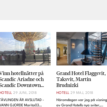
Vinn hotellnätter på
Grand Hotel Flaggsvit,
Scandic Ariadne och
Taksvit, Martin
Scandic Downtown
Brudnizki
Camper!
HOTELL
29 JUNI, 2018
HOTELL
29 MAJ, 2018
TÄVLINGEN ÄR AVSLUTAD -
Häromdagen var jag på visnin
VANN GJORDE Marita03
av Grand Hotells nya sviter,