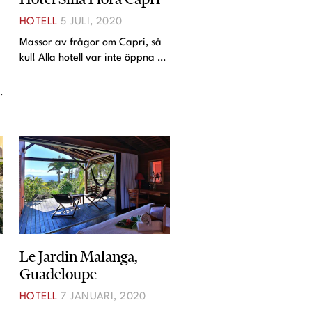
HOTELL
5 JULI, 2020
Massor av frågor om Capri, så
kul! Alla hotell var inte öppna än
när vi var där så jag har inte så
bra koll, men vi bodde på ett helt
ljuvligt ställe som hette Sina
Flora. Där var vi mer eller
mindre
t
Le Jardin Malanga,
Guadeloupe
HOTELL
7 JANUARI, 2020