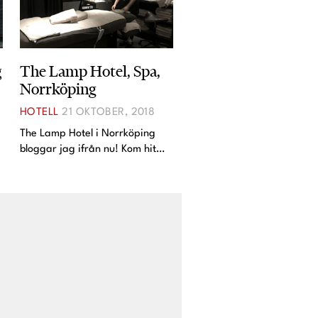
g
The Lamp Hotel, Spa,
Norrköping
HOTELL
21 OKTOBER, 2018
å
The Lamp Hotel i Norrköping
bloggar jag ifrån nu! Kom hit
med andan i halsen, sen, trött
och frusen och blev
omhändertagen som en
prinsessa. Inatt sov jag bara två
timmar då Isabella tyckte att det
va