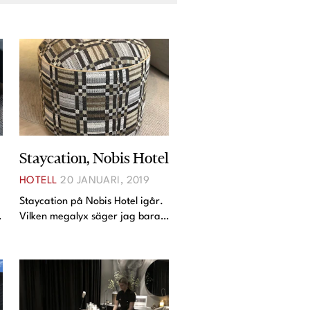
Staycation, Nobis Hotel
HOTELL
20 JANUARI, 2019
Staycation på Nobis Hotel igår.
Vilken megalyx säger jag bara.
Vi vågade oss på en barnfrikväll
(första på 2,5 månad tror jag)
och en hel natts sömn båda två.
Jag var så slut efter den här
veckan att