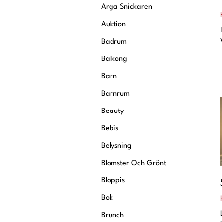
Krönikor
Arga Snickaren
Livsstil
Auktion
Inredning
Badrum
Mat & Dryck
Balkong
fin
Resor
Barn
Barnrum
Intervjuer
Livsberättelser
Beauty
Privatekonomi
Bebis
Belysning
Blomster Och Grönt
Bloppis
Bok
Brunch