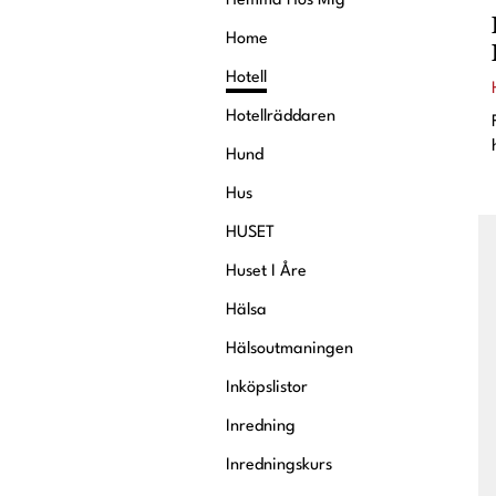
Hemma Hos Mig
Home
Hotell
Hotellräddaren
Hund
Hus
HUSET
Huset I Åre
Hälsa
Hälsoutmaningen
Inköpslistor
Inredning
Inredningskurs