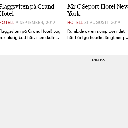
Flaggsviten på Grand
Mr C Seport Hotel Ne
Hotel
York
HOTELL
9 SEPTEMBER, 2019
HOTELL
31 AUGUSTI, 2019
Flaggsviten på Grand Hotel! Jag
Ramlade av en slump över det
har aldrig bott här, men skulle
här härliga hotellet långt ner p
inte tacka nej till en natt här. Så
Manhattan i New York. Mr C
så fint. Älskar färgerna,
Seaport. Fastnade inte bara för
materialmötena, blandning av
deras coola location vid
färg och mönster och så förstås
Brooklynbron utan också för
badrummen. Fl
deras så snygga badrum!