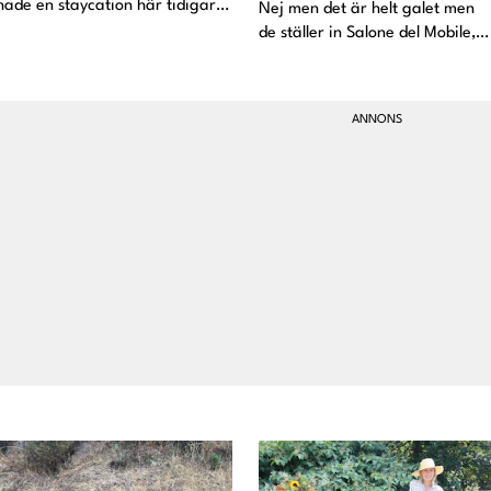
hade en staycation här tidigar i
Nej men det är helt galet men
våras som jag helt glömt att
de ställer in Salone del Mobile,
visa! Vi hade bokat in oss på
möbelmässan i Milano som jag
Diplomat tillsammans med en
varit på och rapporterat till er
annan familj och vi hade SÅ kul.
om flera gånger. Detta pga
Barnen rasade r
corona och jag förstår såklart
varför det gör de