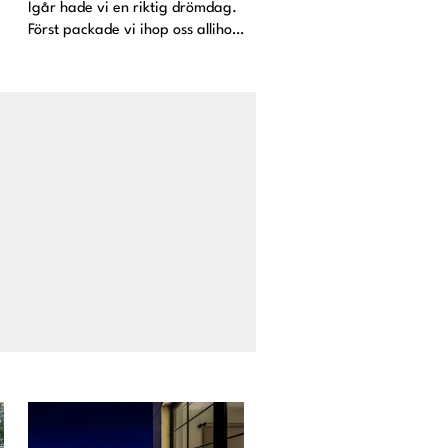
Igår hade vi en riktig drömdag.
Först packade vi ihop oss allihop
(12 personer) och styrde kosan
mot Basse-Terre som är den
sydvästra delen av ön. Här är
det mycket grönare då det
regnar mer, mycket m