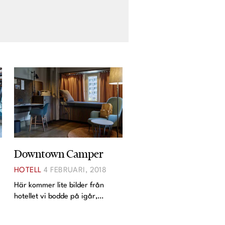
Downtown Camper
HOTELL
4 FEBRUARI, 2018
Här kommer lite bilder från
hotellet vi bodde på igår,
Downtown Camper. De hade
g
någon slags invigningsfestival