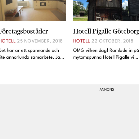
Företagsbostäder
Hotell Pigalle Götebor
HOTELL
25 NOVEMBER, 2018
HOTELL
22 OKTOBER, 2018
Det här är ett spännande och
OMG vilken dag! Ramlade in p
lite annorlunda samarbete. Jag
mytomspunna Hotell Pigalle vid
har nämligen tillbringat en natt
21-tiden efter en sjukt intensiv
hos Företagsbostäder för att se
eftermiddag i ihopskruvandets
hur det funkar att bo "home
och byggandets tecken. Jag har
away from home". Just att inte
hört massor om det här hotellet,
bo på hotell om
både från er