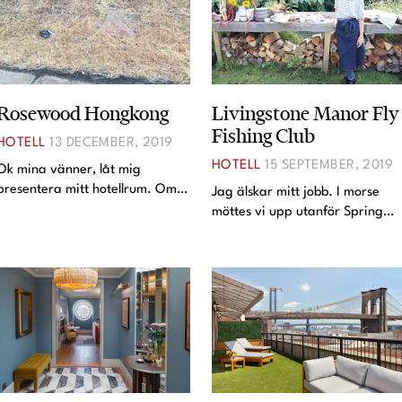
Rosewood Hongkong
Livingstone Manor Fly
Fishing Club
HOTELL
13 DECEMBER, 2019
HOTELL
15 SEPTEMBER, 2019
Ok mina vänner, låt mig
presentera mitt hotellrum. Omg
Jag älskar mitt jobb. I morse
kommer aldrig bo så fint igen
möttes vi upp utanför Spring
haha. Lyckades bli uppgradera
Place och tog gemensam buss til
till business class på flyger
Livingstone Manor Fly Fishing
genom att le stort och fråga
Club. Den här resan är i
snällt. Plötsligt händer d
samarbete med Lexington (de
har köpt utrymme på min i