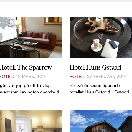
Hotell The Sparrow
Hotel Huus Gstaad
HOTELL
12 MARS, 2019
HOTELL
27 FEBRUARI, 2019
Igår var jag på ett trevligt
För två år sedan öppnade
event som Lexington anordnade
hotellet Huus Gstaad i Gstaad.
(de har betalat för ett
Alltid kul när något nytt öppnar
samarbete på instagram, men
även om det var hotell innan
inte här på bloggen för
också, då i skepnad
tranparensens skull). De hade
"Steigenberger" och inte på
"tagit över" nyöppnade hotellet
långa vägar så tjusigt som nu.
The
De