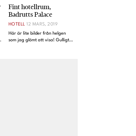
w
Fint hotellrum,
Badrutts Palace
HOTELL
12 MARS, 2019
Här är lite bilder från helgen
å
som jag glömt att visa! Gulligt
hotellrum ändå. Som sagt, gillar
när färgerna matchar och det
finns ett helhetstänk. Cedric
fotar mig när jag fotar honom,
haha. Notera