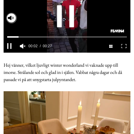
Cookies
Slå på ljud
Hantera Preferenser
Integritetspolicy
0
seconds
of
Hej vänner, vilket ljuvligt winter wonderland vi vaknade upp till
Alla Ämnen
27
imorse. Strålande sol och glad in i själen. Vabbat några dagar och då
seconds
passade vi på att smygstarta julpyntandet.