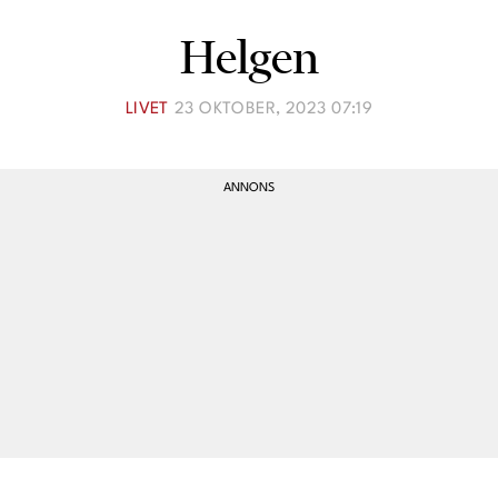
Lina Andersson
Helgen
Christin Clausen Bruun
Anna María Larsson
LIVET
23 OKTOBER, 2023 07:19
Emma Danielsson
Shoka Åhrman
Diana “Diadonna” Dontsova
Ann Söderlund
Annika Leone