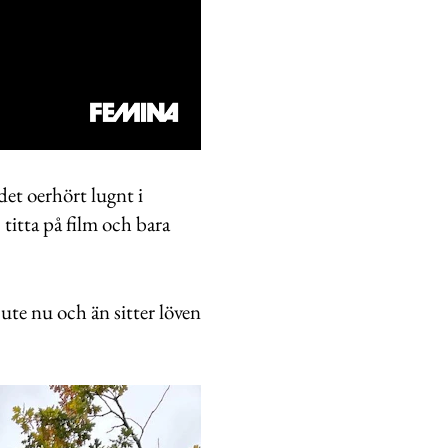
det oerhört lugnt i
 titta på film och bara
te nu och än sitter löven