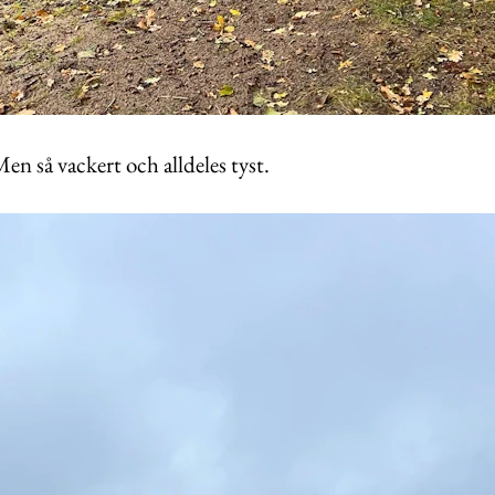
 Men så vackert och alldeles tyst.