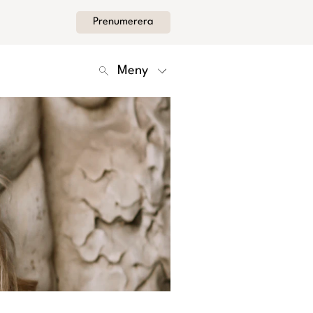
Prenumerera
Meny
Kontakt
Om Femina
Nyhetsbrev
Cookies
Hantera Preferenser
Integritetspolicy
Alla Ämnen