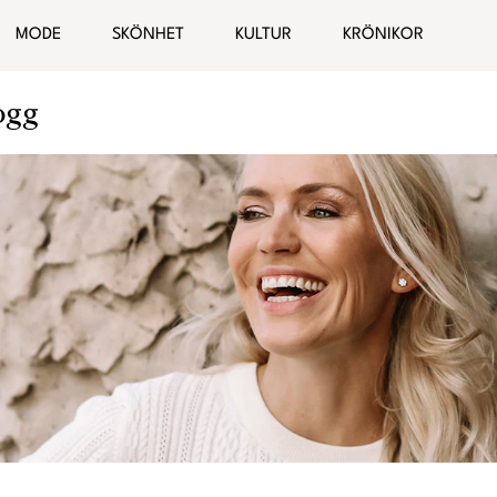
MODE
SKÖNHET
KULTUR
KRÖNIKOR
ogg
Hälsa
Bloggar
elationer
Malin Wollin
Sofia “PT-Fia” Ståhl
Femina TV
Elin Rantatalo
Bianca Kronlöf
Fi Lindfors
Sanna Lundell
Johanna Lind Bagge
Ulrika “Colorelle” Andåker
Maud Onnermark