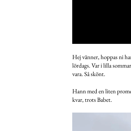
0
seconds
of
Hej vänner, hoppas ni har 
33
lördags. Var i lilla somma
seconds
Volume
0%
vara. Så skönt.
Hann med en liten promen
kvar, trots Babet.