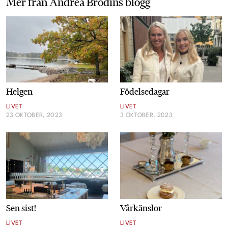
Mer från
Andrea Brodins blogg
Helgen
Födelsedagar
LIVET
LIVET
23 OKTOBER, 2023
3 OKTOBER, 2023
Sen sist!
Vårkänslor
LIVET
LIVET