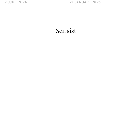
12 JUNI, 2024
27 JANUARI, 2025
Sen sist
RESA
29 JANUARI, 2024 14:50