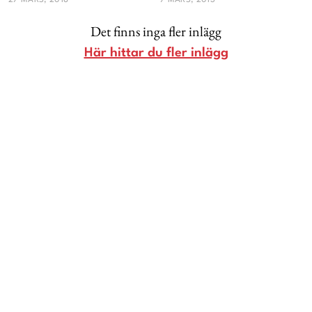
27 MARS, 2018
7 MARS, 2013
Livsberättelser
Det finns inga fler inlägg
Privatekonomi
Här hittar du fler inlägg
Hälsa
Femina TV
Bloggar
Kontakt
Om Femina
Nyhetsbrev