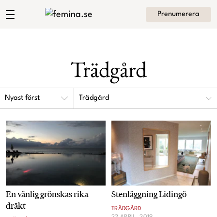
Prenumerera
Andrea Brodins blogg
Meny
Mode
Trädgård
Skönhet
Hem
Arkiv
Trädgård
Kultur
Om Andrea
Kontakt
Kategorier
Krönikor
Livsstil
En vänlig grönskas rika
Stenläggning Lidingö
Intervjuer
dräkt
TRÄDGÅRD