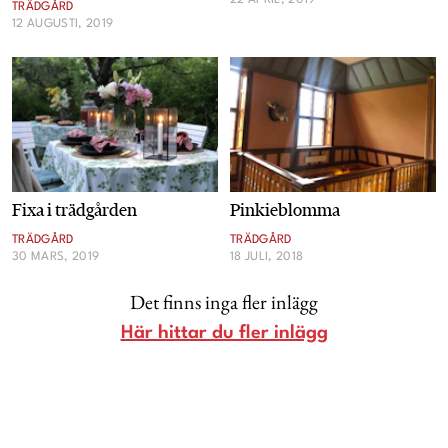
22 APRIL, 2019
TRÄDGÅRD
Livsberättelser
12 AUGUSTI, 2019
Privatekonomi
Hälsa
Femina TV
Fixa i trädgården
Pinkieblomma
TRÄDGÅRD
TRÄDGÅRD
Bloggar
30 MARS, 2019
18 JULI, 2018
Det finns inga fler inlägg
Kontakt
Här hittar du fler inlägg
Om Femina
Nyhetsbrev