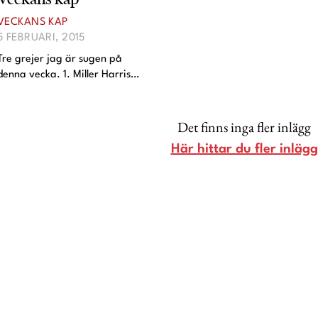
Lina Andersson
VECKANS KAP
5 FEBRUARI, 2015
Christin Clausen Bruun
Tre grejer jag är sugen på
Anna María Larsson
denna vecka. 1. Miller Harris
doftljus. Om så bara för
Emma Danielsson
förpackningen som ju är en
Shoka Åhrman
öm! 2. Pholcs snygga lampa.
Det finns inga fler inlägg
Tänk till min tapet som snart
Diana “Diadonna” Dontsova
Här hittar du fler inlägg
kommer upp, gaaah! 3. I princ
Ann Söderlund
Annika Leone