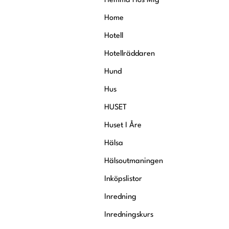
Hemma Hos Mig
Home
Hotell
Hotellräddaren
Hund
Hus
HUSET
Huset I Åre
Hälsa
Hälsoutmaningen
Inköpslistor
Inredning
Inredningskurs