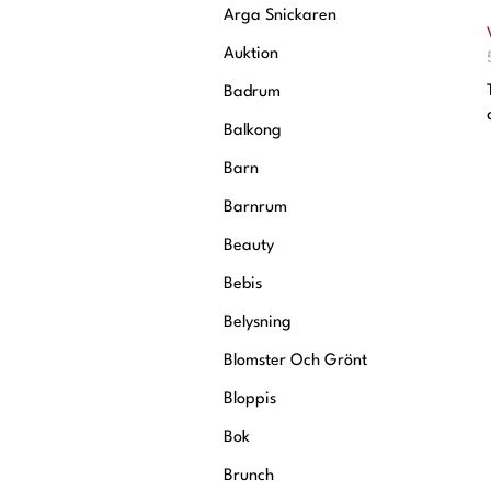
Krönikor
Arga Snickaren
Livsstil
Auktion
Inredning
Badrum
Mat & Dryck
Balkong
Resor
Barn
dr
Barnrum
Intervjuer
Livsberättelser
Beauty
Privatekonomi
Bebis
Belysning
Blomster Och Grönt
Bloppis
Bok
Brunch