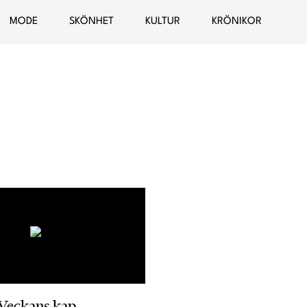
ogg
MODE
SKÖNHET
KULTUR
KRÖNIKOR
Hälsa
Bloggar
elationer
Malin Wollin
Sofia “PT-Fia” Ståhl
Femina TV
Elin Rantatalo
Bianca Kronlöf
Fi Lindfors
Sanna Lundell
Johanna Lind Bagge
Ulrika “Colorelle” Andåker
Veckans kap
Maud Onnermark